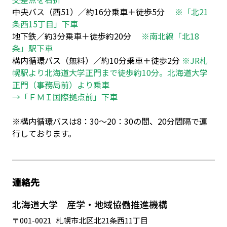
中央バス（西51）／約16分乗車＋徒歩5分
※「北21
条西15丁目」下車
地下鉄／約3分乗車＋徒歩約20分
※南北線「北18
条」駅下車
構内循環バス（無料）／約10分乗車＋徒歩2分
※JR札
幌駅より北海道大学正門まで徒歩約10分。北海道大学
正門（事務局前）より乗車
→「ＦＭＩ国際拠点前」下車
※構内循環バスは8：30～20：30の間、20分間隔で運
行しております。
連絡先
北海道大学 産学・地域協働推進機構
〒001-0021 札幌市北区北21条西11丁目