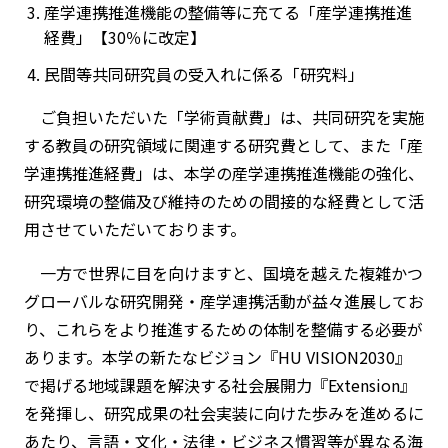
産学連携推進機能の整備等に充てる「産学連携推進
経費」【30％に改定】
民間等共同研究員の受入れに係る「研究料」
ご負担いただいた「学術貢献費」は、共同研究を実施
する教員の研究領域に関連する研究費として、また「産
学連携推進経費」は、本学の産学連携推進機能の強化、
研究環境の整備及び維持のための間接的な経費として活
用させていただいております。
一方で世界に目を向けますと、国境を越えた複雑かつ
グローバルな研究開発・産学連携活動が益々進展してお
り、これらをより推進するための体制を整備する必要が
あります。本学の新たなビジョン『HU VISION2030』
で掲げる地域課題を解決する社会展開力『Extension』
を発揮し、研究成果の社会実装に向けた歩みを進めるに
あたり、言語・文化・法律・ビジネス慣習等が異なる海