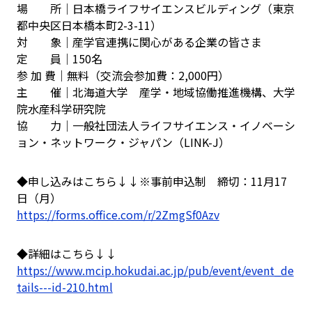
場 所｜日本橋ライフサイエンスビルディング（東京
都中央区日本橋本町2-3-11）
対 象｜産学官連携に関心がある企業の皆さま
定 員｜150名
参 加 費｜無料（交流会参加費：2,000円）
主 催｜北海道大学 産学・地域協働推進機構、大学
院水産科学研究院
協 力｜一般社団法人ライフサイエンス・イノベーシ
ョン・ネットワーク・ジャパン（LINK-J）
◆申し込みはこちら↓↓※事前申込制 締切：11月17
日（月）
https://forms.office.com/r/2ZmgSf0Azv
◆詳細はこちら↓↓
https://www.mcip.hokudai.ac.jp/pub/event/event_de
tails---id-210.html