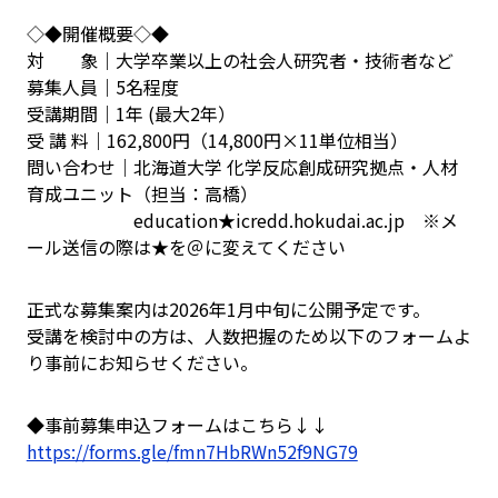
◇◆開催概要◇◆
対 象｜大学卒業以上の社会人研究者・技術者など
募集人員｜5名程度
受講期間｜1年 (最大2年）
受 講 料｜162,800円（14,800円×11単位相当）
問い合わせ｜北海道大学 化学反応創成研究拠点・人材
育成ユニット（担当：高橋）
education★icredd.hokudai.ac.jp ※メ
ール送信の際は★を＠に変えてください
正式な募集案内は2026年1月中旬に公開予定です。
受講を検討中の方は、人数把握のため以下のフォームよ
り事前にお知らせください。
◆事前募集申込フォームはこちら↓↓
https://forms.gle/fmn7HbRWn52f9NG79