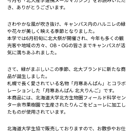
今月も「北大産学連携メールマガジン」をお読みいただ
き、ありがとうございます。
さわやかな風が吹き抜け、キャンパス内のハルニレの緑
や花々が美しく映える季節となりました。
本学では6月初旬に北大祭が開催され、今年も多くの観
光客や地域の方々、OB・OGの皆さまでキャンパスが活
気に満ちあふれました。
さて、緑がまぶしいこの季節、北大ブランドに新たな商
品が誕生しました。
札幌で長く愛されている名物「月寒あんぱん」とコラボ
レーションした「月寒あんぱん 北大りんご」です。
本商品には、北海道大学北方生物圏フィールド科学セン
ター余市果樹園で生産されたりんごをピューレに加工し
たものが使用されています。
北海道大学生協で販売しておりますので、お散歩やお仕