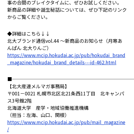
事の合間のブレイクタイムに、ぜひお試しください。
新商品の詳細や誕生秘話については、ぜひ下記のリンク
からご覧ください。
◆詳細はこちら↓↓
北大ブランド通信vol.44 ～新商品のお知らせ（月寒あ
んぱん 北大りんご）
https://www.mcip.hokudai.ac.jp/pub/hokudai_brand
_magazine/hokudai_brand_details---id-462.html
■─────────────────────────
【北大産連メルマガ事務局】
〒001－0021 札幌市北区北21条西11丁目 北キャンパ
ス3号館2階
北海道大学 産学・地域協働推進機構
（担当：左海、山口、関根）
https://www.mcip.hokudai.ac.jp/pub/mail_magazine
/