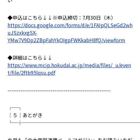
い
◆申込はこちら↓↓※申込締切：7月30日（木）
https://docs.google.com/forms/d/e/1FAIpQLSeGd2wh
uJSzxkxgSX-
YMw7V9Dp2ZBpFahYkOIgpFWKkabH8fQ/viewform
◆詳細はこちら↓↓
https://www.mcip.hokudai.ac.jp/media/files/_u/even
t/file/2ftb95lqsu.pdf
-------------------------------------------------------
┌─┐
│５│あとがき
└─┼───────────────────────